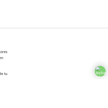
jores
 en
de tu