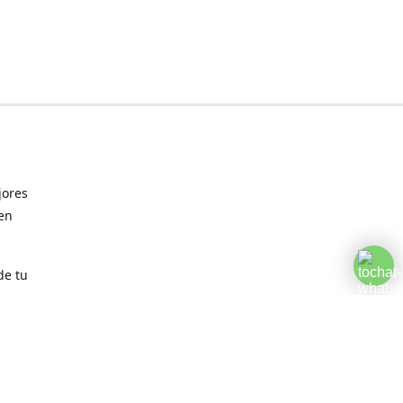
jores
 en
de tu