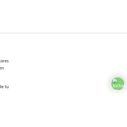
jores
 en
de tu