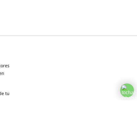
jores
 en
de tu