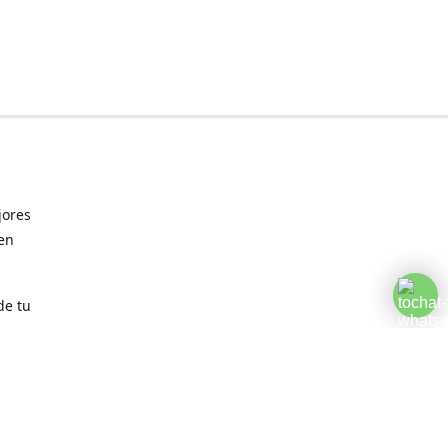
jores
 en
de tu