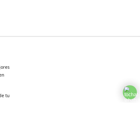
jores
 en
de tu