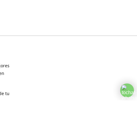
jores
 en
de tu