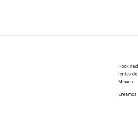
Hook naci
lentes de
México.
Creamos e
hogar.