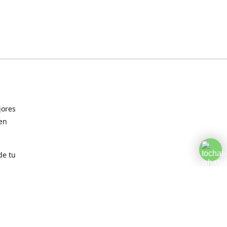
jores
 en
de tu