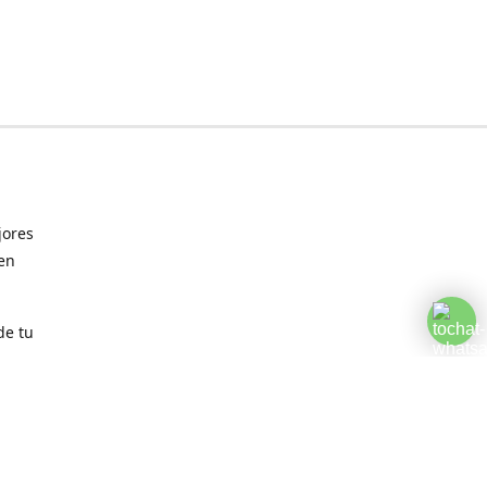
jores
 en
de tu