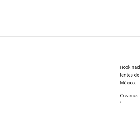
Hook naci
lentes de
México.
Creamos e
hogar.