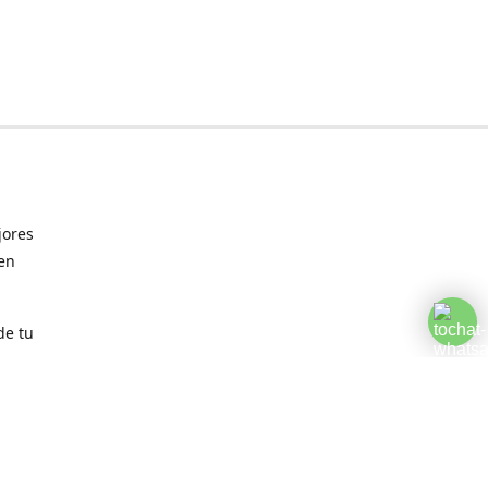
jores
 en
de tu