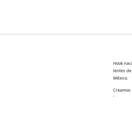
Hook naci
lentes de
México.
Creamos e
hogar.