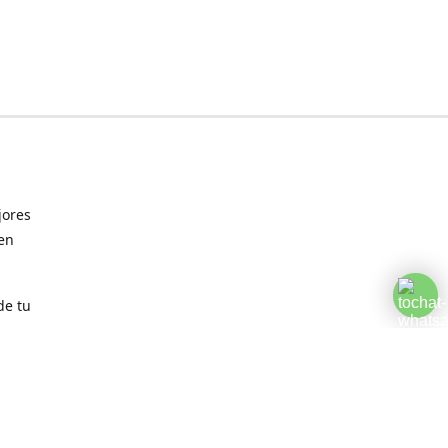
jores
 en
de tu