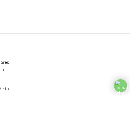
jores
 en
de tu