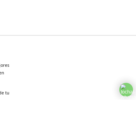
jores
 en
de tu