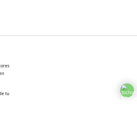
jores
 en
de tu