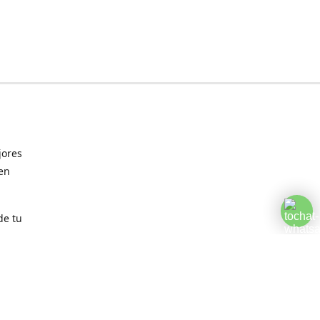
jores
 en
de tu