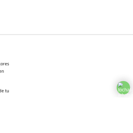
jores
 en
de tu