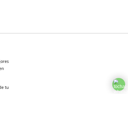
jores
 en
de tu