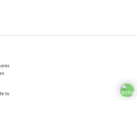
jores
 en
de tu