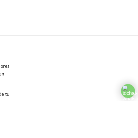
jores
 en
de tu